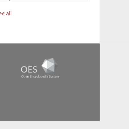
ee all