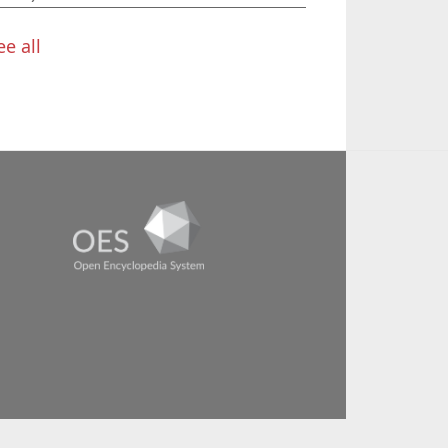
ee all