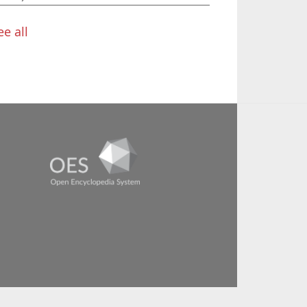
ee all