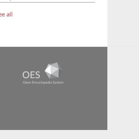
ee all