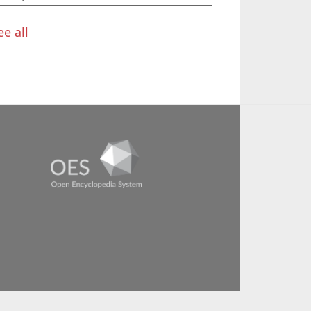
ee all