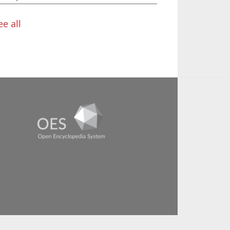
ee all