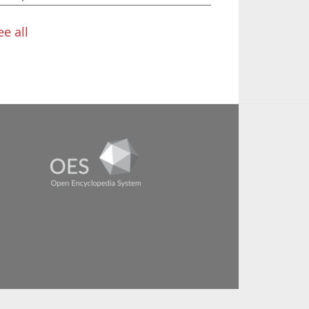
ee all