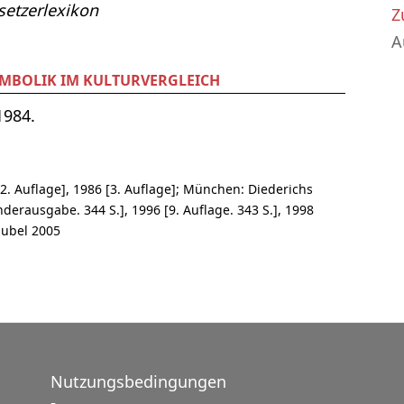
etzerlexikon
Z
A
YMBOLIK IM KULTURVERGLEICH
1984.
2. Auflage], 1986 [3. Auflage]; München: Diederichs
nderausgabe. 344 S.], 1996 [9. Auflage. 343 S.], 1998
dubel 2005
Nutzungsbedingungen