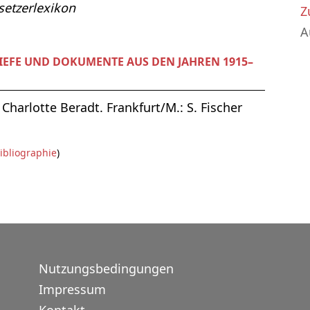
etzerlexikon
Z
A
IEFE UND DOKUMENTE AUS DEN JAHREN 1915–
harlotte Beradt. Frankfurt/M.: S. Fischer
ibliographie
)
Nutzungsbedingungen
Impressum