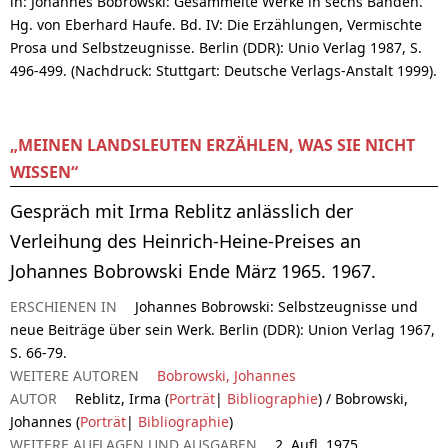
in: Johannes Bobrowski: Gesammelte Werke in sechs Bänden.
Hg. von Eberhard Haufe. Bd. IV: Die Erzählungen, Vermischte
Prosa und Selbstzeugnisse. Berlin (DDR): Unio Verlag 1987, S.
496-499. (Nachdruck: Stuttgart: Deutsche Verlags-Anstalt 1999).
„MEINEN LANDSLEUTEN ERZÄHLEN, WAS SIE NICHT
WISSEN“
Gespräch mit Irma Reblitz anlässlich der
Verleihung des Heinrich-Heine-Preises an
Johannes Bobrowski Ende März 1965. 1967.
ERSCHIENEN IN
Johannes Bobrowski: Selbstzeugnisse und
neue Beiträge über sein Werk. Berlin (DDR): Union Verlag 1967,
S. 66-79.
WEITERE AUTOREN
Bobrowski, Johannes
AUTOR
Reblitz, Irma (
Porträt
|
Bibliographie
) / Bobrowski,
Johannes (
Porträt
|
Bibliographie
)
WEITERE AUFLAGEN UND AUSGABEN
2. Aufl. 1975