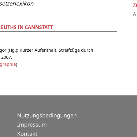
etzerlexikon
Z
A
REUTHS IN CANNSTATT
gor (Hg.): Kurzer Aufenthalt. Streifzüge durch
, 2007.
ographie
)
Nutzungsbedingungen
Impressum
Kontakt