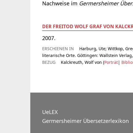
Nachweise im
Germersheimer Übers
DER FREITOD WOLF GRAF VON KALCK
2007.
ERSCHIENEN IN
Harburg, Ute; Wittkop, Gre
literarische Orte. Göttingen: Wallstein Verlag
BEZUG
Kalckreuth, Wolf von (
Porträt
|
Bibli
UeLEX
Germersheimer Übersetzerlexikon