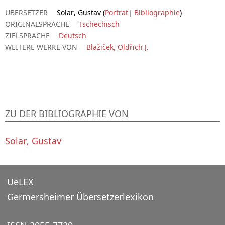
ÜBERSETZER
Solar, Gustav (
Porträt
|
Bibliographie
)
ORIGINALSPRACHE
Tschechisch
ZIELSPRACHE
Deutsch
WEITERE WERKE VON
Blažiček, Oldřich J.
ZU DER BIBLIOGRAPHIE VON
Solar, Gustav
UeLEX
Germersheimer Übersetzerlexikon