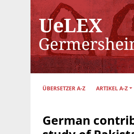
ÜBERSETZER A-Z
ARTIKEL A-Z
German contrib