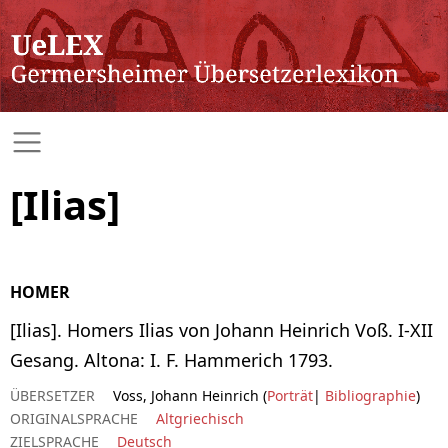
[Ilias]
HOMER
[Ilias]. Homers Ilias von Johann Heinrich Voß. I-XII
Gesang. Altona: I. F. Hammerich 1793.
ÜBERSETZER
Voss, Johann Heinrich (
Porträt
|
Bibliographie
)
ORIGINALSPRACHE
Altgriechisch
ZIELSPRACHE
Deutsch