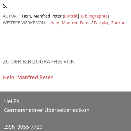
S.
AUTOR
Hein, Manfred Peter (
Porträt
|
Bibliographie
)
WEITERE WERKE VON
Hein, Manfred Peter
/
Partyka, Gudrun
ZU DER BIBLIOGRAPHIE VON
Hein, Manfred Peter
UeLEX
Germersheimer Übersetzerlexikon
ISSN 3055-7720