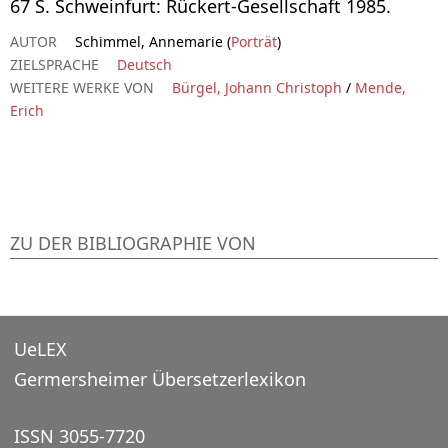
67 S. Schweinfurt: Rückert-Gesellschaft 1985.
AUTOR
Schimmel, Annemarie (
Porträt
)
ZIELSPRACHE
Deutsch
WEITERE WERKE VON
Bürgel, Johann Christoph
/
Mende,
Erich
ZU DER BIBLIOGRAPHIE VON
UeLEX
Germersheimer Übersetzerlexikon
ISSN 3055-7720