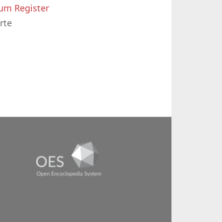
um Register
rte