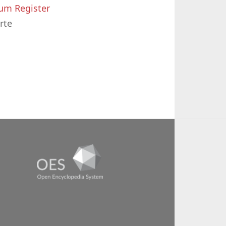
um Register
rte