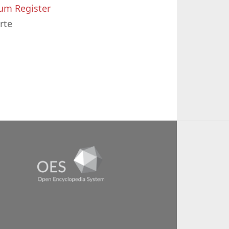
um Register
rte