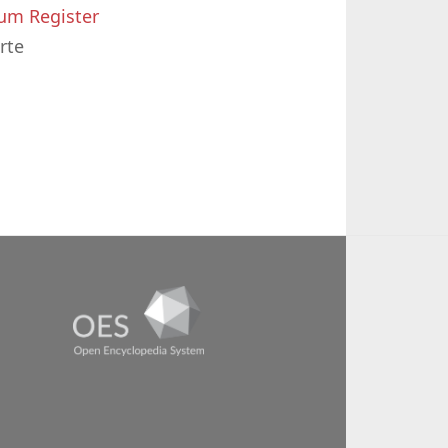
um Register
rte