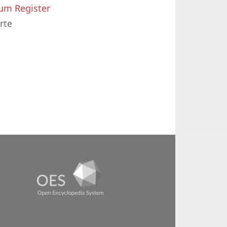
um Register
rte