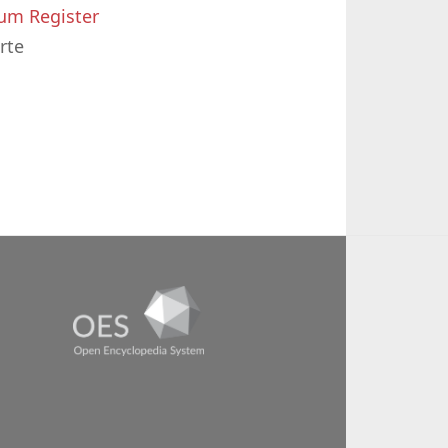
um Register
rte