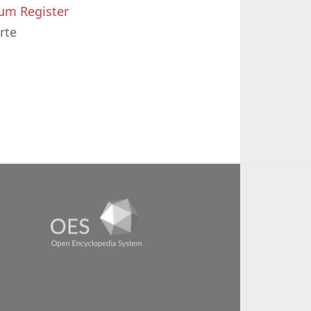
um Register
rte