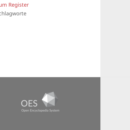
um Register
chlagworte