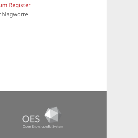
um Register
chlagworte