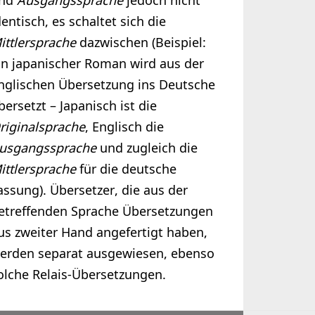
nd
Ausgangssprache
jedoch nicht
dentisch, es schaltet sich die
ittlersprache
dazwischen (Beispiel:
in japanischer Roman wird aus der
nglischen Übersetzung ins Deutsche
bersetzt – Japanisch ist die
riginalsprache
, Englisch die
usgangssprache
und zugleich die
ittlersprache
für die deutsche
assung). Übersetzer, die aus der
etreffenden Sprache Übersetzungen
us zweiter Hand angefertigt haben,
erden separat ausgewiesen, ebenso
olche Relais-Übersetzungen.