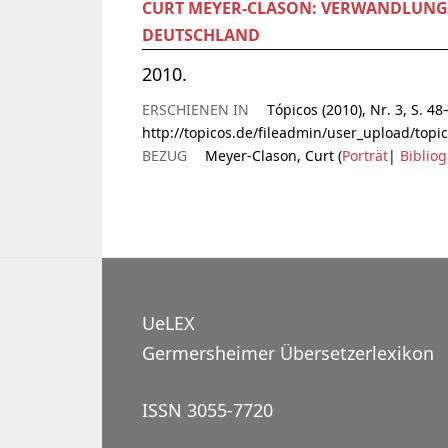
CURT MEYER-CLASON: VERWANDLUNG
DEUTSCHLAND
2010.
ERSCHIENEN IN
Tópicos (2010), Nr. 3, S. 48
http://topicos.de/fileadmin/user_upload/topi
BEZUG
Meyer-Clason, Curt (
Porträt
|
Bibliog
UeLEX
Germersheimer Übersetzerlexikon
ISSN 3055-7720