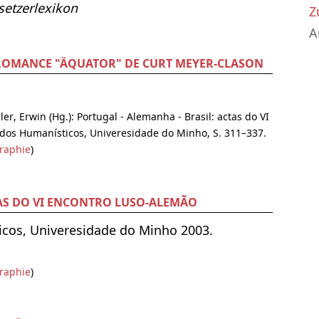
etzerlexikon
Z
A
ROMANCE "ÄQUATOR" DE CURT MEYER-CLASON
er, Erwin (Hg.): Portugal - Alemanha - Brasil: actas do VI
dos Humanísticos, Univeresidade do Minho, S. 311–337.
raphie
)
TAS DO VI ENCONTRO LUSO-ALEMÃO
icos, Univeresidade do Minho 2003.
raphie
)