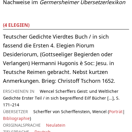
Nachweise im
Germersheimer Übersetzerlexikon
(4 ELEGIEN)
Teutscher Gedichte Vierdtes Buch / in sich
fassend die Ersten 4. Elegien Piorum
Desideriorum, (Gottseeliger Begierden oder
Verlangen) Hermanni Hugonis è Soc: Jesu. in
Teutsche Reimen gebracht. Nebst kurtzen
Anmerkungen. Brieg: Christoff Tschorn 1652.
ERSCHIENEN IN
Wencel Scherffers Geist: und Weltlicher
Gedichte Erster Teil / in sich begreiffend Eilf Bücher [...], S.
171–214
ÜBERSETZER
Scherffer von Scherffenstein, Wencel (
Porträt
|
Bibliographie
)
ORIGINALSPRACHE
Neulatein
ZIELSPRACHE
Deutsch