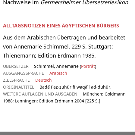
Nachweise im
Germersheimer Übersetzerlexikon
ALLTAGSNOTIZEN EINES ÄGYPTISCHEN BÜRGERS
Aus dem Arabischen übertragen und bearbeitet
von Annemarie Schimmel. 229 S. Stuttgart:
Thienemann; Edition Erdmann 1985.
ÜBERSETZER
Schimmel, Annemarie (
Porträt
)
AUSGANGSSPRACHE
Arabisch
ZIELSPRACHE
Deutsch
ORIGINALTITEL
Badāʾ iʿ az-zuhūr fī waqāʾ iʿ ad-duhūr.
WEITERE AUFLAGEN UND AUSGABEN
München: Goldmann
1988; Lenningen: Edition Erdmann 2004 [225 S.]