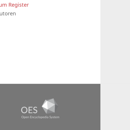
um Register
utoren