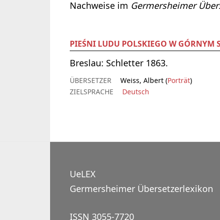
Nachweise im
Germersheimer Übers
PIEŚNI LUDU POLSKIEGO W GÓRNYM 
Breslau: Schletter 1863.
ÜBERSETZER
Weiss, Albert (
Porträt
)
ZIELSPRACHE
Deutsch
UeLEX
Germersheimer Übersetzerlexikon
ISSN 3055-7720