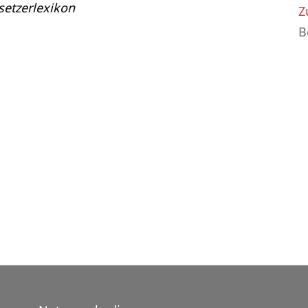
etzerlexikon
Z
B