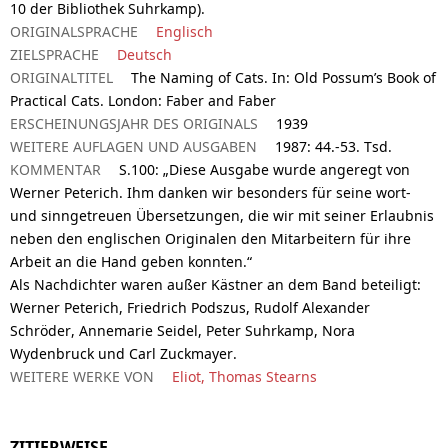
10 der Bibliothek Suhrkamp).
ORIGINALSPRACHE
Englisch
ZIELSPRACHE
Deutsch
ORIGINALTITEL
The Naming of Cats. In: Old Possum’s Book of
Practical Cats. London: Faber and Faber
ERSCHEINUNGSJAHR DES ORIGINALS
1939
WEITERE AUFLAGEN UND AUSGABEN
1987: 44.-53. Tsd.
KOMMENTAR
S.100: „Diese Ausgabe wurde angeregt von
Werner Peterich. Ihm danken wir besonders für seine wort-
und sinngetreuen Übersetzungen, die wir mit seiner Erlaubnis
neben den englischen Originalen den Mitarbeitern für ihre
Arbeit an die Hand geben konnten.“
Als Nachdichter waren außer Kästner an dem Band beteiligt:
Werner Peterich, Friedrich Podszus, Rudolf Alexander
Schröder, Annemarie Seidel, Peter Suhrkamp, Nora
Wydenbruck und Carl Zuckmayer.
WEITERE WERKE VON
Eliot, Thomas Stearns
ZITIERWEISE