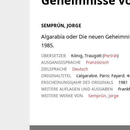
Geheimnisse vo
SEMPRÚN, JORGE
Algarabía oder Die neuen Geheimnis
1985.
ÜBERSETZER
König, Traugott (
Porträt
)
AUSGANGSSPRACHE
Französisch
ZIELSPRACHE
Deutsch
ORIGINALTITEL
L’algarabie. Paris: Fayard. 4
ERSCHEINUNGSJAHR DES ORIGINALS
1981
WEITERE AUFLAGEN UND AUSGABEN
Frank
WEITERE WERKE VON
Semprún, Jorge