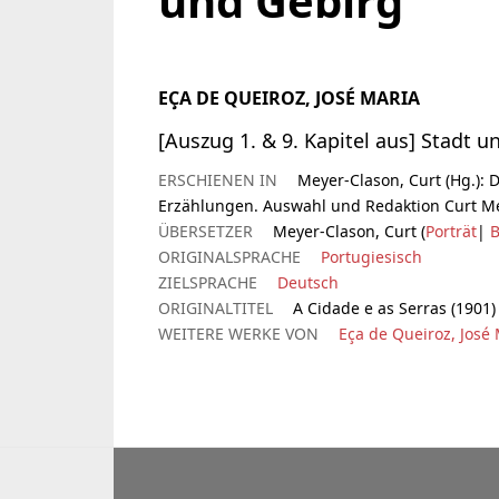
und Gebirg
EÇA DE QUEIROZ, JOSÉ MARIA
[Auszug 1. & 9. Kapitel aus] Stadt u
ERSCHIENEN IN
Meyer-Clason, Curt (Hg.): 
Erzählungen. Auswahl und Redaktion Curt Me
ÜBERSETZER
Meyer-Clason, Curt (
Porträt
|
B
ORIGINALSPRACHE
Portugiesisch
ZIELSPRACHE
Deutsch
ORIGINALTITEL
A Cidade e as Serras (1901)
WEITERE WERKE VON
Eça de Queiroz, José