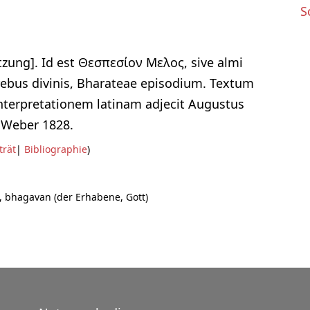
S
tzung]. Id est Θεσπεσίον Μελος, sive almi
rebus divinis, Bharateae episodium. Textum
 interpretationem latinam adjecit Augustus
 Weber 1828.
trät
|
Bibliographie
)
ht), bhagavan (der Erhabene, Gott)