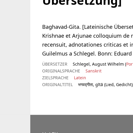
Übersetzung]
Baghavad-Gita. [Lateinische Überse
Krishnae et Arjunae colloquium de 
recensuit, adnotationes criticas et
Guilelmus a Schlegel. Bonn: Eduard
ÜBERSETZER
Schlegel, August Wilhelm (
Por
ORIGINALSPRACHE
Sanskrit
ZIELSPRACHE
Latein
ORIGINALTITEL
भगवद्गीता, gītā (Lied, Gedic