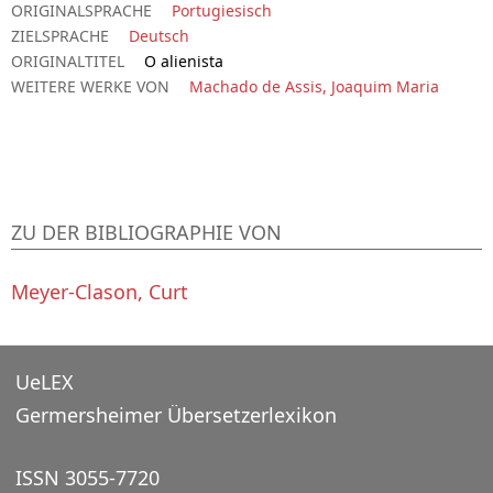
ORIGINALSPRACHE
Portugiesisch
ZIELSPRACHE
Deutsch
ORIGINALTITEL
O alienista
WEITERE WERKE VON
Machado de Assis, Joaquim Maria
ZU DER BIBLIOGRAPHIE VON
Meyer-Clason, Curt
UeLEX
Germersheimer Übersetzerlexikon
ISSN 3055-7720