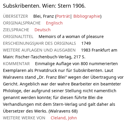
Subskribenten. Wien: Stern 1906.
ÜBERSETZER
Blei, Franz (
Porträt
|
Bibliographie
)
ORIGINALSPRACHE
Englisch
ZIELSPRACHE
Deutsch
ORIGINALTITEL
Memoirs of a woman of pleasure
ERSCHEINUNGSJAHR DES ORIGINALS
1749
WEITERE AUFLAGEN UND AUSGABEN
1983 Frankfurt am
Main: Fischer-Taschenbuch-Verlag, 217 S.
KOMMENTAR
Einmalige Auflage von 800 nummerierten
Exemplaren als Privatdruck nur für Subskribenten. Laut
Walravens stand „Dr. Franz Blei“ wegen der Übertragung vor
Gericht. Angeblich war der wahre Bearbeiter ein beamteter
Philologe, der aufgrund seiner Stellung nicht namentlich
genannt werden konnte; für diesen führte Blei die
Verhandlungen mit dem Stern-Verlag und galt daher als
Übersetzer des Werks. (Walravens 68)
WEITERE WERKE VON
Cleland, John