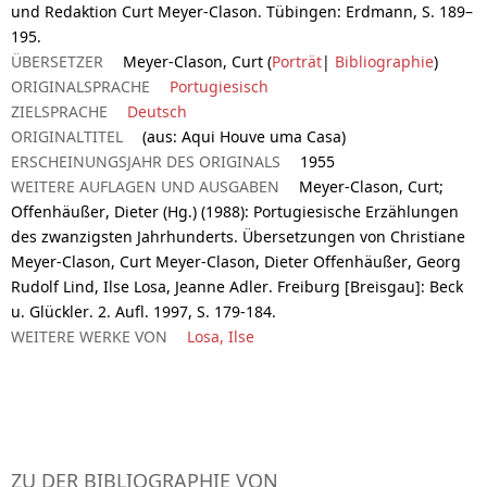
und Redaktion Curt Meyer-Clason. Tübingen: Erdmann, S. 189–
195.
ÜBERSETZER
Meyer-Clason, Curt (
Porträt
|
Bibliographie
)
ORIGINALSPRACHE
Portugiesisch
ZIELSPRACHE
Deutsch
ORIGINALTITEL
(aus: Aqui Houve uma Casa)
ERSCHEINUNGSJAHR DES ORIGINALS
1955
WEITERE AUFLAGEN UND AUSGABEN
Meyer-Clason, Curt;
Offenhäußer, Dieter (Hg.) (1988): Portugiesische Erzählungen
des zwanzigsten Jahrhunderts. Übersetzungen von Christiane
Meyer-Clason, Curt Meyer-Clason, Dieter Offenhäußer, Georg
Rudolf Lind, Ilse Losa, Jeanne Adler. Freiburg [Breisgau]: Beck
u. Glückler. 2. Aufl. 1997, S. 179-184.
WEITERE WERKE VON
Losa, Ilse
ZU DER BIBLIOGRAPHIE VON