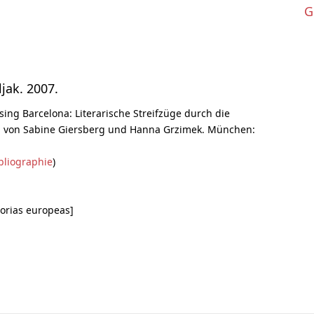
G
ljak. 2007.
sing Barcelona: Literarische Streifzüge durch die
n von Sabine Giersberg und Hanna Grzimek. München:
bliographie
)
storias europeas]