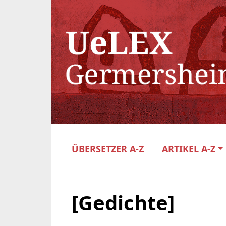
ÜBERSETZER A-Z
ARTIKEL A-Z
[Gedichte]