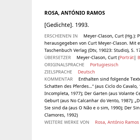
ROSA, ANTÓNIO RAMOS
[Gedichte]. 1993.
ERSCHIENEN IN
Meyer-Clason, Curt (Hg.): 
herausgegeben von Curt Meyer-Clason. Mit 
Taschenbuch Verlag (Dtv, 19023: Studio), S. 1
ÜBERSETZER
Meyer-Clason, Curt (
Porträt
|
B
ORIGINALSPRACHE
Portugiesisch
ZIELSPRACHE
Deutsch
KOMMENTAR
Enthalten sind folgende Texte
Schatten des Pferdes…“ (aus Ciclo do Cavalo,
Incompleta, 1977); Der Garten (aus Volante Ce
Geburt (aus No Calcanhar do Vento, 1987); „Di
Sie sind da (aus O Não e o sim, 1990); Der Si
Clamores, 1992)
WEITERE WERKE VON
Rosa, António Ramos