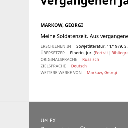
vergangenen J
MARKOW, GEORGI
Meine Soldatenzeit. Aus vergangene
ERSCHIENEN IN
Sowjetliteratur, 11/1979, S.
ÜBERSETZER
Elperin, Juri (
Porträt
|
Bibliogr
ORIGINALSPRACHE
Russisch
ZIELSPRACHE
Deutsch
WEITERE WERKE VON
Markow, Georgi
UeLEX