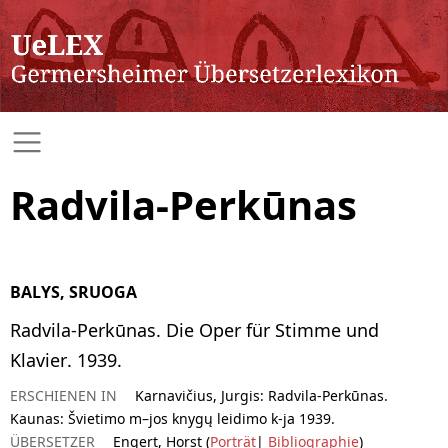
Radvila-Perkūnas
BALYS, SRUOGA
Radvila-Perkūnas. Die Oper für Stimme und
Klavier. 1939.
ERSCHIENEN IN
Karnavičius, Jurgis: Radvila-Perkūnas.
Kaunas: Švietimo m–jos knygų leidimo k-ja 1939.
ÜBERSETZER
Engert, Horst (
Porträt
|
Bibliographie
)