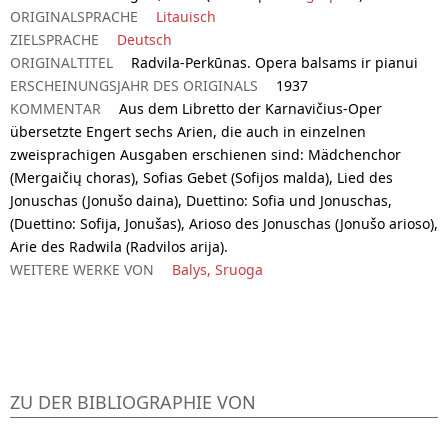
ORIGINALSPRACHE
Litauisch
ZIELSPRACHE
Deutsch
ORIGINALTITEL
Radvila-Perkūnas. Opera balsams ir pianui
ERSCHEINUNGSJAHR DES ORIGINALS
1937
KOMMENTAR
Aus dem Libretto der Karnavičius-Oper
übersetzte Engert sechs Arien, die auch in einzelnen
zweisprachigen Ausgaben erschienen sind: Mädchenchor
(Mergaičių choras), Sofias Gebet (Sofijos malda), Lied des
Jonuschas (Jonušo daina), Duettino: Sofia und Jonuschas,
(Duettino: Sofija, Jonušas), Arioso des Jonuschas (Jonušo arioso),
Arie des Radwila (Radvilos arija).
WEITERE WERKE VON
Balys, Sruoga
ZU DER BIBLIOGRAPHIE VON