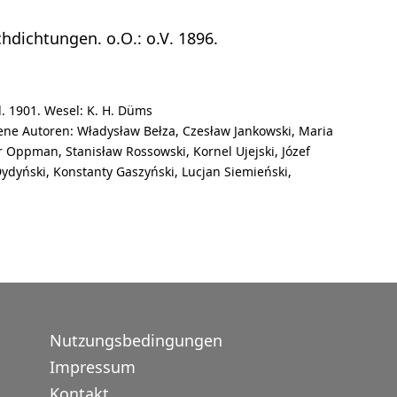
dichtungen. o.O.: o.V. 1896.
l. 1901. Wesel: K. H. Düms
ne Autoren: Władysław Bełza, Czesław Jankowski, Maria
 Oppman, Stanisław Rossowski, Kornel Ujejski, Józef
Dydyński, Konstanty Gaszyński, Lucjan Siemieński,
Nutzungsbedingungen
Impressum
Kontakt