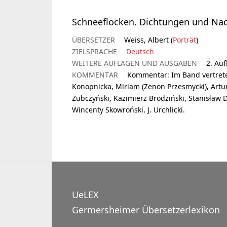
Schneeflocken. Dichtungen und Nach
ÜBERSETZER
Weiss, Albert (
Porträt
)
ZIELSPRACHE
Deutsch
WEITERE AUFLAGEN UND AUSGABEN
2. Auf
KOMMENTAR
Kommentar: Im Band vertrete
Konopnicka, Miriam (Zenon Przesmycki), Artur
Zubczyński, Kazimierz Brodziński, Stanisław 
Wincenty Skowroński, J. Urchlicki.
UeLEX
Germersheimer Übersetzerlexikon