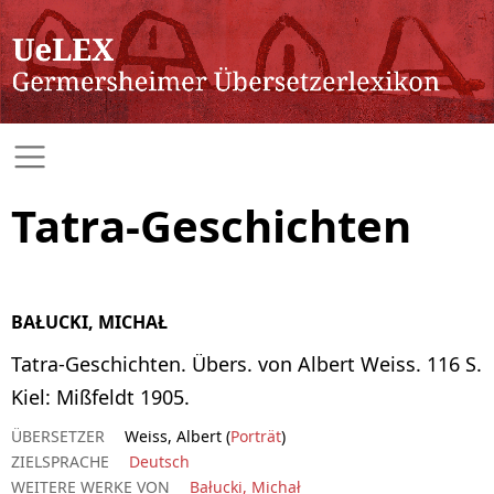
Tatra-Geschichten
BAŁUCKI, MICHAŁ
Tatra-Geschichten. Übers. von Albert Weiss. 116 S.
Kiel: Mißfeldt 1905.
ÜBERSETZER
Weiss, Albert (
Porträt
)
ZIELSPRACHE
Deutsch
WEITERE WERKE VON
Bałucki, Michał