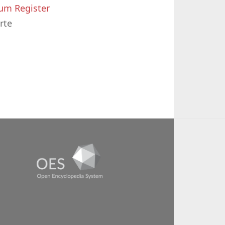
um Register
rte