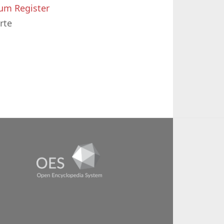
um Register
rte