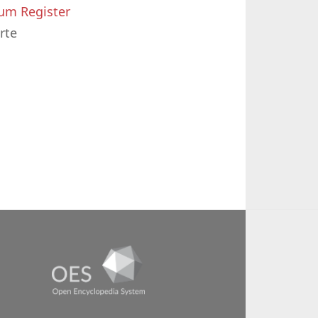
um Register
rte