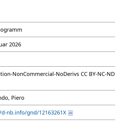
pogramm
nuar 2026
ution-NonCommercial-NoDerivs CC BY-NC-ND
do, Piero
//d-nb.info/gnd/12163261X