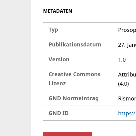
METADATEN
Typ
Proso
Publikationsdatum
27. Ja
Version
1.0
Creative Commons
Attrib
Lizenz
(4.0)
GND Normeintrag
Rismon
GND ID
https: