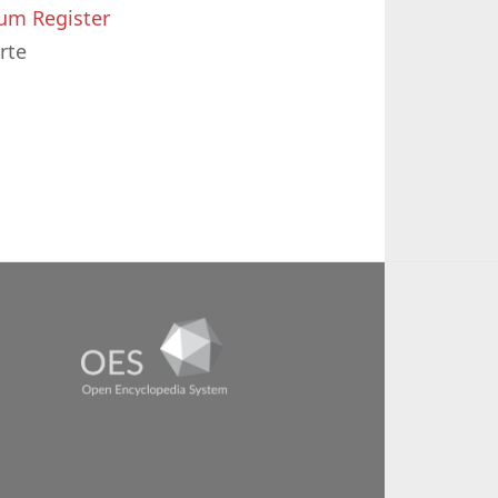
um Register
rte