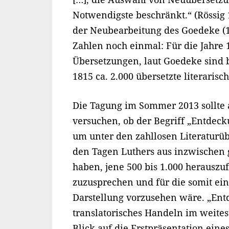
Notwendigste beschränkt.“ (Rössig 
der Neubearbeitung des Goedeke (19
Zahlen noch einmal: Für die Jahre 
Übersetzungen, laut Goedeke sind 
1815 ca. 2.000 übersetzte literaris
Die Tagung im Sommer 2013 sollte a
versuchen, ob der Begriff „Entdec
um unter den zahllosen Literaturüb
den Tagen Luthers aus inzwischen g
haben, jene 500 bis 1.000 herauszu
zuzusprechen und für die somit ein
Darstellung vorzusehen wäre. „Entd
translatorisches Handeln im weite
Blick auf die Erstpräsentation ein