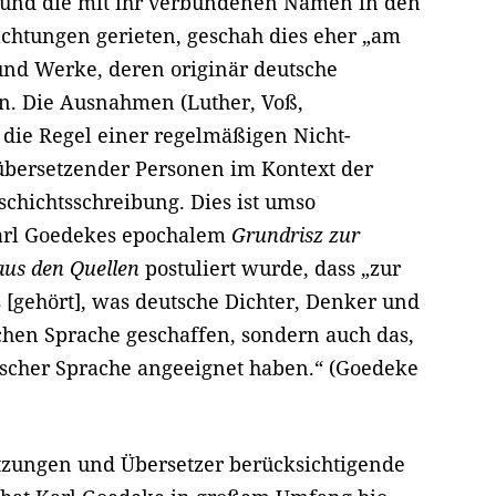
 und die mit ihr verbundenen Namen in den
rachtungen gerieten, geschah dies eher „am
nd Werke, deren originär deutsche
en. Die Ausnahmen (Luther, Voß,
r die Regel einer regelmäßigen Nicht-
übersetzender Personen im Kontext der
schichtsschreibung. Dies ist umso
 Karl Goedekes epochalem
Grundrisz zur
aus den Quellen
postuliert wurde, dass „zur
s [gehört], was deutsche Dichter, Denker und
schen Sprache geschaffen, sondern auch das,
tscher Sprache angeeignet haben.“ (Goedeke
etzungen und Übersetzer berücksichtigende