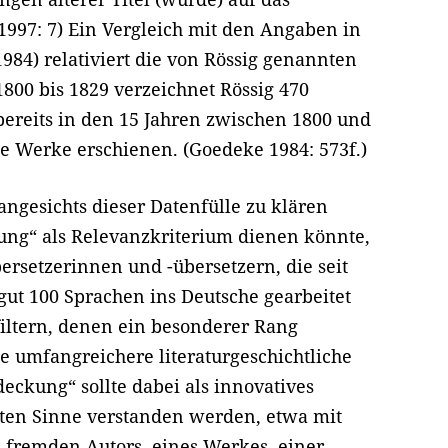
1997: 7) Ein Vergleich mit den Angaben in
84) relativiert die von Rössig genannten
1800 bis 1829 verzeichnet Rössig 470
bereits in den 15 Jahren zwischen 1800 und
che Werke erschienen. (Goedeke 1984: 573f.)
ngesichts dieser Datenfülle zu klären
kung“ als Relevanzkriterium dienen könnte,
ersetzerinnen und -übersetzern, die seit
ut 100 Sprachen ins Deutsche gearbeitet
filtern, denen ein besonderer Rang
e umfangreichere literaturgeschichtliche
eckung“ sollte dabei als innovatives
sten Sinne verstanden werden, etwa mit
es fremden Autors, eines Werkes, einer