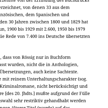
hrzehnte von der Erfindung des Buchdrucks
verzeichnet, von denen 33 aus dem
anzösischen, dem Spanischen und
 den 30 Jahren zwischen 1800 und 1829 hat
n, 1900 bis 1929 mit 2.600, 1950 bis 1979
 die Rede von 7.400 ins Deutsche übersetzten
n, dass von Rössig nur in Buchform
asst wurden, nicht die in Anthologien,
n Übersetzungen, auch keine Sachtexte.
 mit reinem Unterhaltungscharakter (sog.
d Kriminalromane, nicht berücksichtigt und
re [des 20. Jhdts.] mußte aufgrund der Fülle
swahl sehr restriktiv gehandhabt werden
gen älterer Titel (wurde) auf das