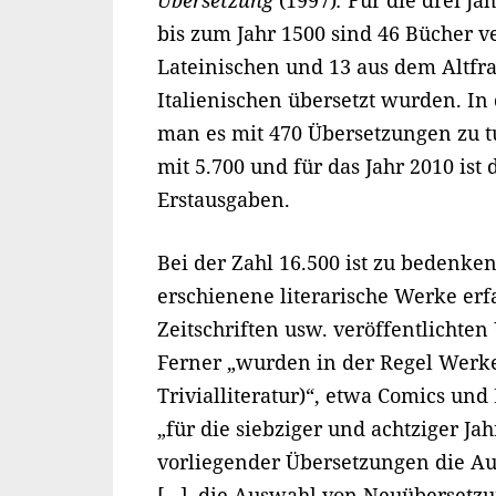
Übersetzung
(1997)
.
Für die drei Ja
bis zum Jahr 1500 sind 46 Bücher 
Lateinischen und 13 aus dem Altfr
Italienischen übersetzt wurden. In
man es mit 470 Übersetzungen zu tu
mit 5.700 und für das Jahr 2010 ist
Erstausgaben.
Bei der Zahl 16.500 ist zu bedenke
erschienene literarische Werke erf
Zeitschriften usw. veröffentlichte
Ferner „wurden in der Regel Werke
Trivialliteratur)“, etwa Comics un
„für die siebziger und achtziger Jah
vorliegender Übersetzungen die Au
[…], die Auswahl von Neuübersetzun