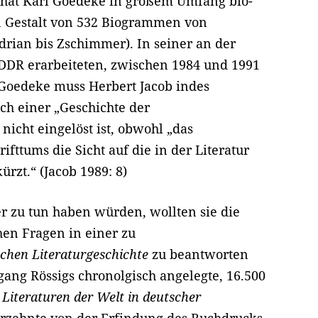
r hat Karl Goedeke in großem Umfang bio-
 in Gestalt von 532 Biogrammen von
drian bis Zschimmer). In seiner an der
DDR erarbeiteten, zwischen 1984 und 1991
Goedeke muss Herbert Jacob indes
ach einer „Geschichte der
nicht eingelöst ist, obwohl „das
ttums die Sicht auf die in der Literatur
rzt.“ (Jacob 1989: 8)
r zu tun haben würden, wollten sie die
en Fragen in einer zu
schen Literaturgeschichte
zu beantworten
gang Rössigs chronolgisch angelegte, 16.500
e
Literaturen der Welt in deutscher